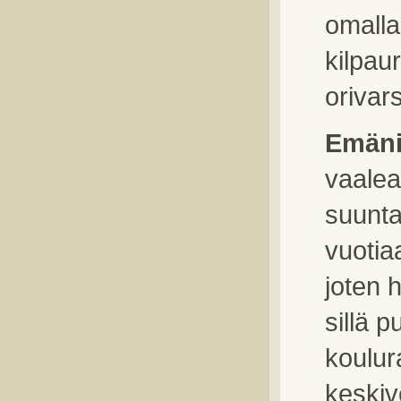
omalla
kilpau
orivar
Emäni
vaalea
suunta
vuotia
joten 
sillä 
koulura
keskiv