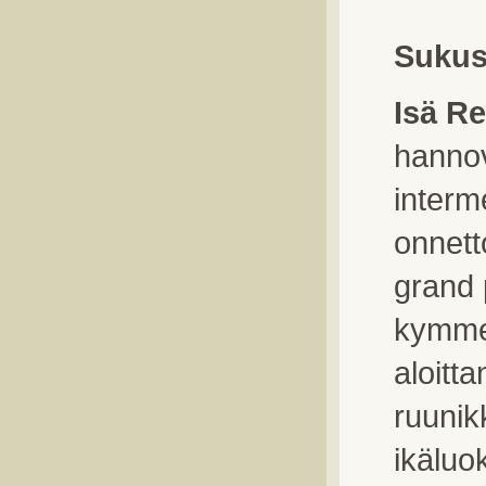
Sukus
Isä Re
hannove
interm
onnett
grand 
kymme
aloitt
ruunik
ikäluo