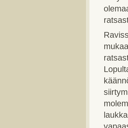
olemaa
ratsast
Raviss
mukaan
ratsas
Lopult
käännö
siirty
molemp
laukka
vapaas