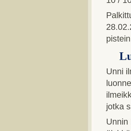
Palkit
28.02.
pistei
L
Unni i
luonnet
ilmeikk
jotka 
Unnin 