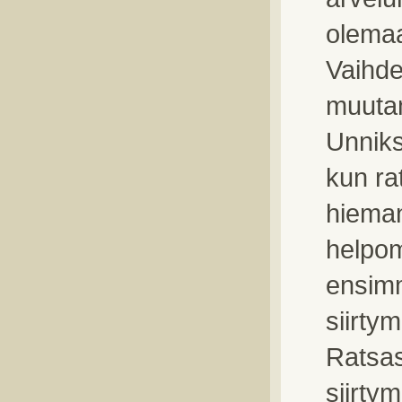
olema
Vaihde
muutam
Unniks
kun ra
hieman
helpom
ensimm
siirtym
Ratsas
siirtym