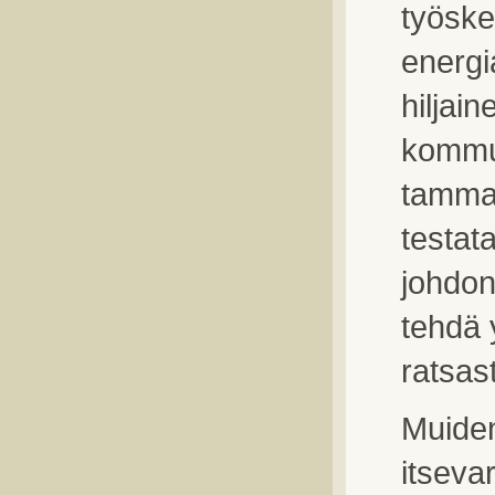
työske
energi
hiljain
kommu
tamman
testat
johdon
tehdä 
ratsas
Muiden
itseva