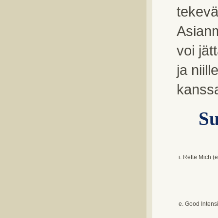
tekevä
Asianm
voi jä
ja nii
kanss
Su
i. Rette Mich (
e. Good Intens