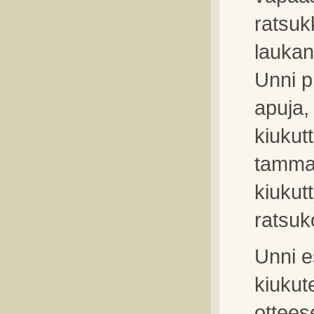
ratsuk
laukan
Unni p
apuja,
kiukutt
tamma
kiukut
ratsuk
Unni es
kiukut
ottees