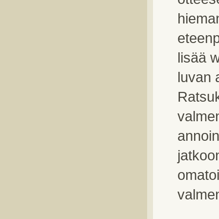
hieman
eteenp
lisää 
luvan 
Ratsuk
valmen
annoin
jatkoon
omatoi
valmen