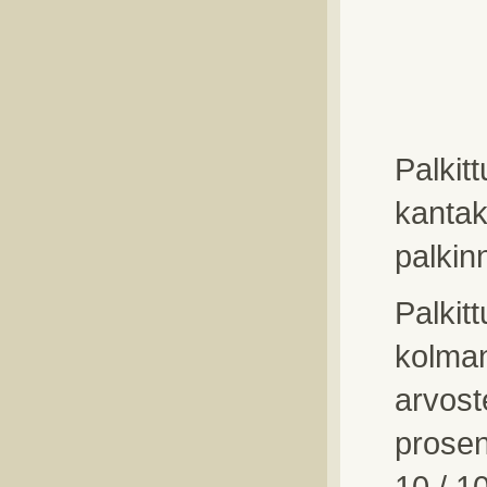
Palkit
kantak
palkin
Palkit
kolma
arvost
prosent
10 / 1