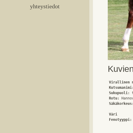
yhteystiedot
Kuvie
Virallinen 
Kutsumanimi
Sukupuoli:
Rotu:
Säkäkorkeus
Väri
Fenotyyppi: