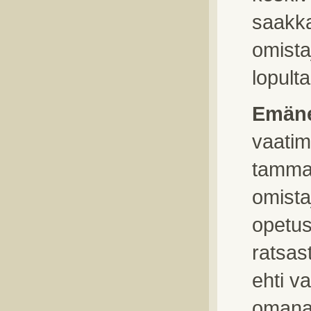
saakka
omista
lopult
Emäne
vaatim
tamma 
omista
opetus
ratsas
ehti v
omana 