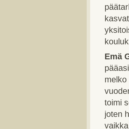
päätar
kasvat
yksito
kouluke
Emä G
pääasia
melko 
vuoden
toimi 
joten 
vaikka 