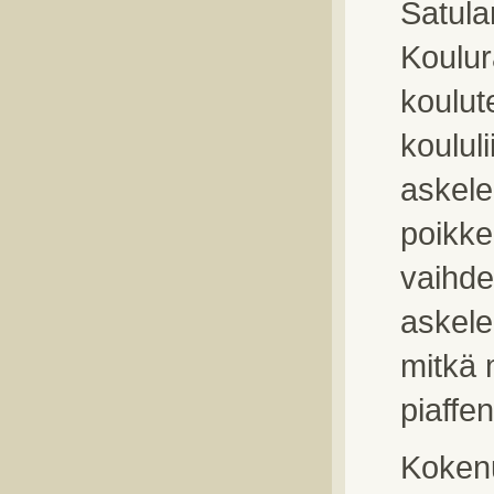
Satulan
Koulur
koulut
koulul
askele
poikke
vaihde
askele
mitkä 
piaffe
Kokenu