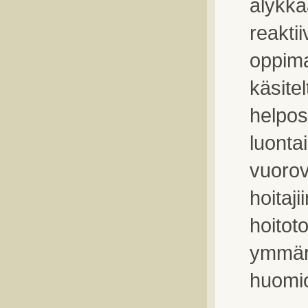
älykkä
reakti
oppim
käsite
helpos
luonta
vuorov
hoitaji
hoitot
ymmärtä
huomio