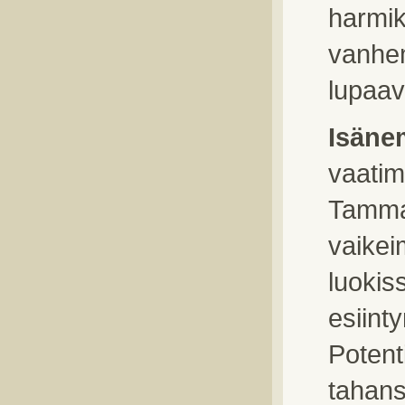
harmik
vanhem
lupaava
Isäne
vaatim
Tamma 
vaikei
luokis
esiint
Potenti
tahans