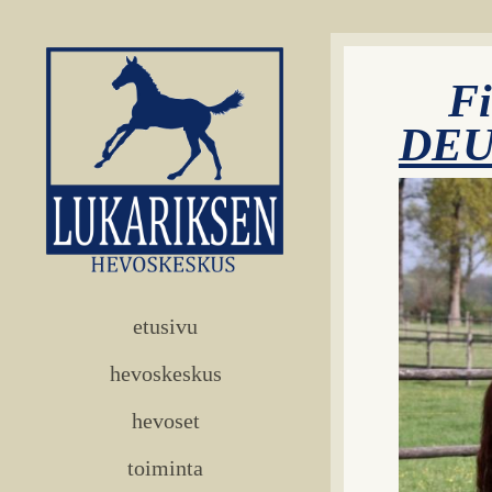
F
DE
etusivu
hevoskeskus
hevoset
toiminta