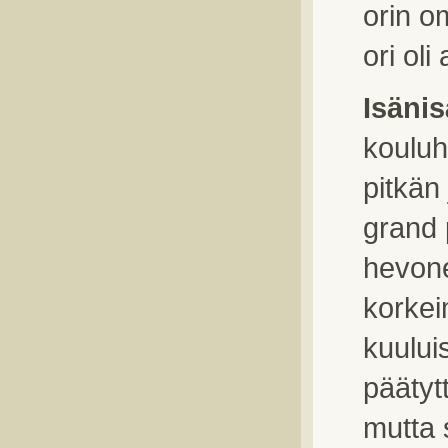
orin o
ori oli
Isäni
kouluh
pitkän
grand 
hevone
korkei
kuului
päätyt
mutta 