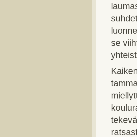
laumas
suhdet
luonne
se vii
yhteist
Kaiken
tamma,
mielly
koulur
tekevä
ratsast