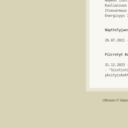
Nopeus 1165
Kuuliaisuus
Itsevarmuus
Näyttelyjao
26.07.2021 
Piirretyt K
31.12.2025 
- "Siistist
Ulkoasu ©
Vapaa