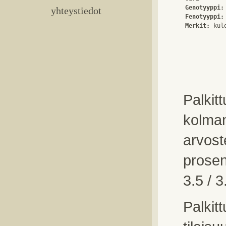
Genotyyppi:
yhteystiedot
Fenotyyppi:
Merkit:
Palkit
kolma
arvost
prosent
3.5 / 3
Palkit