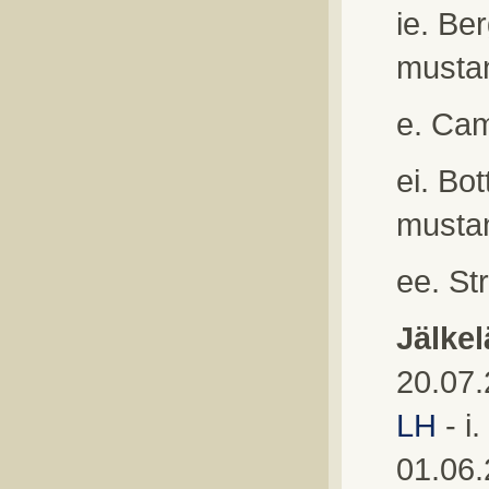
ie. Be
musta
e. Cam
ei. Bo
mustan
ee. St
Jälkel
20.07.
LH
- i.
01.06.