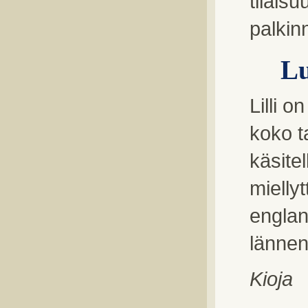
tilais
palkin
L
Lilli 
koko t
käsitel
mielly
englant
lännen
Kioja