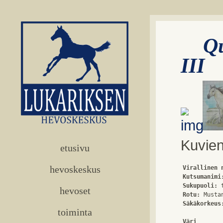
Qu
III
Kuvien
etusivu
hevoskeskus
Virallinen 
Kutsumanimi
Sukupuoli:
hevoset
Rotu:
Säkäkorkeus
toiminta
Väri