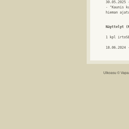
30.05.2025 
- "Kaunis k
Näyttelyt (
1 kpl irtoSE
18.06.2024 
Ulkoasu ©
Vapaa