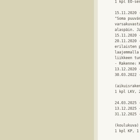
1 kpl EO-se
15.11.2020 
"Soma puuvä
varsakuvast
alaspäin. J
15.11.2020 
20.11.2020 
erilaisten 
laajemmalla
liikkeen tu
- Rakenne: 
13.12.2020 
30.03.2022 
(aikuisraken
1 kpl LKV, 
24.03.2025 
13.12.2025 
31.12.2025 
(koulukuva)

1 kpl KP, 1 