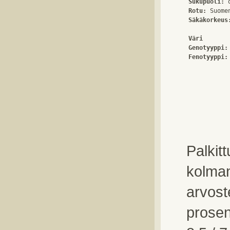
Sukupuoli:
Rotu:
Säkäkorkeus
Väri
Genotyyppi:
Fenotyyppi:
Palkit
kolma
arvost
prosent