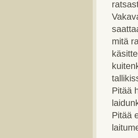
ratsas
Vakava
saatta
mitä r
käsitte
kuiten
tallik
Pitää 
laidunk
Pitää 
laitum