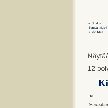
e. Quality
Surusalmiakki
YLA2, KRJ-II
Näytä/
12 pol
Ki
PKK
(varsarakenn