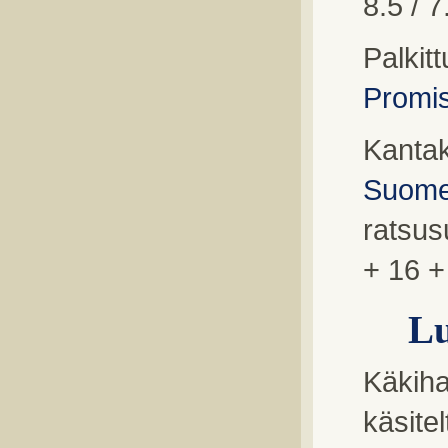
8.5 / 
Palkit
Promis
Kantak
Suome
ratsus
+ 16 +
L
Käkiha
käsitel