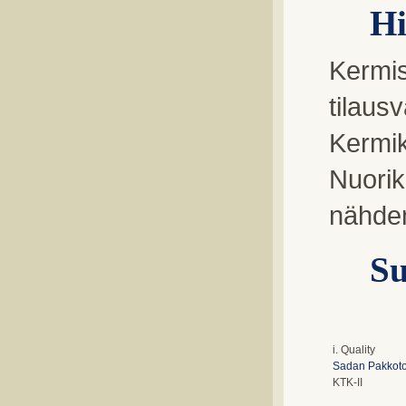
Hi
Kermis 
tilaus
Kermik
Nuorik
nähden
Su
i. Quality
Sadan Pakkoto
KTK-II