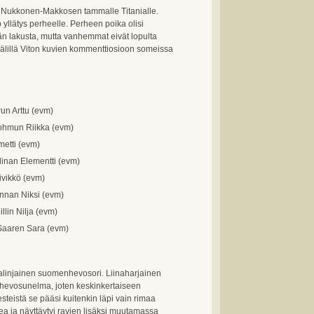
ti Nukkonen-Makkosen tammalle Titanialle.
o yllätys perheelle. Perheen poika olisi
n lakusta, mutta vanhemmat eivät lopulta
välillä Viton kuvien kommenttiosioon someissa
iirun Arttu (evm)
Rohmun Riikka (evm)
imetti (evm)
Elinan Elementti (evm)
iivikkö (evm)
Ennan Niksi (evm)
illin Nilja (evm)
Saaren Sara (evm)
ijalinjainen suomenhevosori. Liinaharjainen
nhevosunelma, joten keskinkertaiseen
esteistä se pääsi kuitenkin läpi vain rimaa
ea ja näyttäytyi ravien lisäksi muutamassa