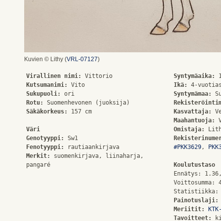
Kuvien © Lithy (
VRL-07127
)
Virallinen nimi:
Syntymäaika:
Kutsumanimi:
Ikä:
Sukupuoli:
Syntymämaa:
Rotu:
Rekisteröinti
Säkäkorkeus:
 157 cm

Kasvattaja:
Maahantuoja:
Väri
Omistaja:
 Lit
Genotyyppi:
Rekisterinume
Fenotyyppi:
#PKK3629
, 
PKK
Merkit:
 suomenkirjava, liinaharja, 

Koulutustaso
Ennätys: 1.36,
Voittosumma: 4
Painotuslaji:
Meriitit:
KTK
Tavoitteet: