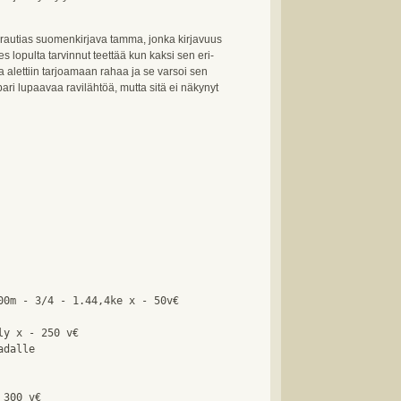
 rautias suomenkirjava tamma, jonka kirjavuus
 lopulta tarvinnut teettää kun kaksi sen eri-
ta alettiin tarjoamaan rahaa ja se varsoi sen
ari lupaavaa ravilähtöä, mutta sitä ei näkynyt
00m - 3/4 - 1.44,4ke x - 50v€

y x - 250 v€

dalle 

300 v€
