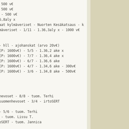
500 v€

500 v€

- 500 v€

,8aly x

aat kylmäveriset - Nuorten Kesäkatsaus - k

mäveriset - 1/11 - 1.36,3aly x - 1000 v€

- hll - ajohanskat (arvo 20v€)

(P: 1600v€) - 5/5 - 1.36,2 ake x

(P: 1600v€) - 7/7 - 1.36,4 ake x

(P: 1600v€) - 6/7 - 1.36,6 ake

(P: 1600v€) - 4/7 - 1.34,6 ake - 300v€

hevoset - 8/8 - tuom. Terhi

suomenhevoset - 3/4 - irtoSERT 

- 5/6 - tuom. Terhi

- tuom. Lissu T.
