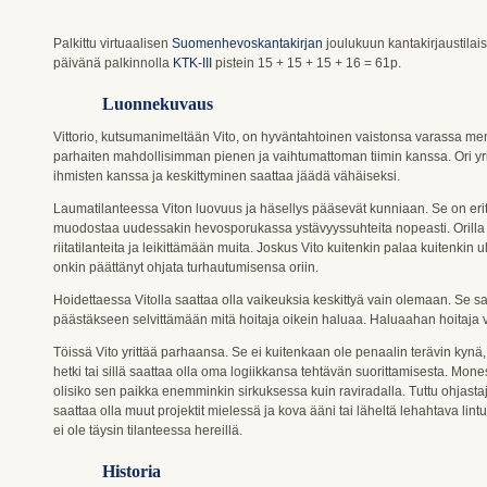
Palkittu virtuaalisen
Suomenhevoskantakirjan
joulukuun kantakirjaustila
päivänä palkinnolla
KTK-III
pistein 15 + 15 + 15 + 16 = 61p.
Luonnekuvaus
Vittorio, kutsumanimeltään Vito, on hyväntahtoinen vaistonsa varassa men
parhaiten mahdollisimman pienen ja vaihtumattoman tiimin kanssa. Ori y
ihmisten kanssa ja keskittyminen saattaa jäädä vähäiseksi.
Laumatilanteessa Viton luovuus ja häsellys pääsevät kunniaan. Se on erittä
muodostaa uudessakin hevosporukassa ystävyyssuhteita nopeasti. Orilla 
riitatilanteita ja leikittämään muita. Joskus Vito kuitenkin palaa kuitenkin 
onkin päättänyt ohjata turhautumisensa oriin.
Hoidettaessa Vitolla saattaa olla vaikeuksia keskittyä vain olemaan. Se sa
päästäkseen selvittämään mitä hoitaja oikein haluaa. Haluaahan hoitaja väh
Töissä Vito yrittää parhaansa. Se ei kuitenkaan ole penaalin terävin kynä
hetki tai sillä saattaa olla oma logiikkansa tehtävän suorittamisesta. Mone
olisiko sen paikka enemminkin sirkuksessa kuin raviradalla. Tuttu ohjastaj
saattaa olla muut projektit mielessä ja kova ääni tai läheltä lehahtava lint
ei ole täysin tilanteessa hereillä.
Historia