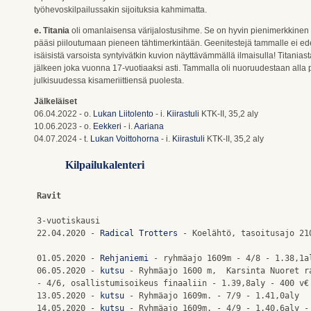
työhevoskilpailussakin sijoituksia kahmimatta.
e. Titania
oli omanlaisensa värijalostusihme. Se on hyvin pienimerkkinen
pääsi piiloutumaan pieneen tähtimerkintään. Geenitestejä tammalle ei edes
isäisistä varsoista syntyivätkin kuvion näyttävämmällä ilmaisulla! Titanias
jälkeen joka vuonna 17-vuotiaaksi asti. Tammalla oli nuoruudestaan alla p
julkisuudessa kisameriittiensä puolesta.
Jälkeläiset
06.04.2022 - o.
Lukan Liitolento
- i.
Kiirastuli
KTK-II, 35,2 aly
10.06.2023 - o.
Eekkeri
- i.
Aariana
04.07.2024 - t.
Lukan Voittohorna
- i.
Kiirastuli
KTK-II, 35,2 aly
Kilpailukalenteri
Ravit
3-vuotiskausi

22.04.2020 - 
Radical Trotters
 - Koelähtö, tasoitusajo 21
01.05.2020 - 
Rehjaniemi
 - ryhmäajo 1609m - 4/8 - 1.38,1al
06.05.2020 - 
kutsu
 - Ryhmäajo 1600 m,  Karsinta Nuoret ra
- 4/6, osallistumisoikeus finaaliin - 1.39,8aly - 400 v€

13.05.2020 - 
kutsu
 - Ryhmäajo 1609m. - 7/9 - 1.41,0aly

14.05.2020 - 
kutsu
 - Ryhmäajo 1609m. - 4/9 - 1.40,6aly - 