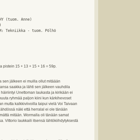
Y (tuom. Anne)



a pistein 15 + 13 + 15 + 16 = 59p.
 sen jälkeen ei muilla ollut mitäään
ansa saakka ja lähti sen jälkeen vauhdila
 häiriintyi Unettoman laukasta ja kirikään ei
muuta ryhmää paljon kiini kun kärkihevoset
n mutta kalkkiviivoilla taipui vielä Voi Taivaan
lähdössä näki että herralal ei ole tänään
ämättä mitään. Wormalla oli tänään samat
. Vittorio laukkaili itsensä lähtökiihdytyksestä