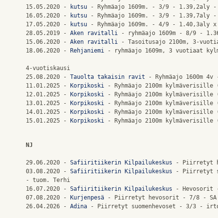
15.05.2020 - 
kutsu
 - Ryhmäajo 1609m. - 3/9 - 1.39,2aly - 
16.05.2020 - 
kutsu
 - Ryhmäajo 1609m. - 3/9 - 1.39,7aly - 
17.05.2020 - 
kutsu
 - Ryhmäajo 1609m. - 4/9 - 1.40,3aly x 
28.05.2019 - 
Aken ravitalli
 - ryhmäajo 1609m - 8/9 - 1.36
15.06.2020 - 
Aken ravitalli
 - Tasoitusajo 2100m, 3-vuoti
18.06.2020 - 
Rehjaniemi
 - ryhmäajo 1609m, 3 vuotiaat kyl
4-vuotiskausi

25.08.2020 - 
Tauolta takaisin ravit
 - Ryhmäajo 1600m 4v 
11.01.2025 - 
Korpikoski
 - Ryhmäajo 2100m kylmäverisille 
12.01.2025 - 
Korpikoski
 - Ryhmäajo 2100m kylmäverisille 
13.01.2025 - 
Korpikoski
 - Ryhmäajo 2100m kylmäverisille 
14.01.2025 - 
Korpikoski
 - Ryhmäajo 2100m kylmäverisille 
15.01.2025 - 
Korpikoski
NJ
29.06.2020 - 
Safiiritiikerin Kilpailukeskus
 - Piirretyt 
03.08.2020 - 
Safiiritiikerin Kilpailukeskus
 - Piirretyt 
- tuom. Terhi

16.07.2020 - 
Safiiritiikerin Kilpailukeskus
 - Hevosorit 
07.08.2020 - 
Kurjenpesä
 - Piirretyt hevosorit - 7/8 - SA 
26.04.2026 - 
Adina