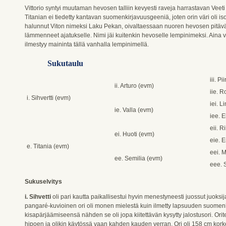
Vittorio syntyi muutaman hevosen talliin kevyesti raveja harrastavan Vee
Titanian ei tiedetty kantavan suomenkirjavuusgeeniä, joten orin väri oli is
halunnut Viton nimeksi Laku Pekan, oivaltaessaan nuoren hevosen pitävä
lämmenneet ajatukselle. Nimi jäi kuitenkin hevoselle lempinimeksi. Aina 
ilmestyy maininta tällä vanhalla lempinimellä.
Sukutaulu
iii. P
ii. Arturo (evm)
iie. 
i. Sihvertti (evm)
iei. L
ie. Valla (evm)
iee. 
eii. R
ei. Huoti (evm)
eie. 
e. Titania (evm)
eei. M
ee. Semilia (evm)
eee. 
Sukuselvitys
i. Sihvetti
oli pari kautta paikallisestui hyvin menestyneesti juossut juoks
pangaré-kuvioinen ori oli monen mielestä kuin ilmetty lapsuuden suome
kisapärjäämiseensä nähden se oli jopa kiitettävän kysytty jalostusori. Orit
hipoen ja olikin käytössä vaan kahden kauden verran. Ori oli 158 cm kork