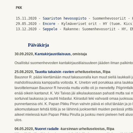
PKK
15.11.2020 - 
Saariston hevosopisto
 - Suomenhevosoriit - H
29.05.2020 - 
Encore
 - Kylmäveriset orit - HY (tuom. Kics)
13.12.2020 - 
Seppele
Päiväkirja
30.09.2020,
Kantakirjaustilaisuus
, omistaja
Osallistui suomenhevosten kantakirjaustilaisuuteen jääden ilman palkinto
25.08.2020,
Tauolta takaisin -ravien
urheiluselostus, Ripa
Bausnor R. pääsi kiertämään muut takasuoralla kun muut siellä laukkaili ja
mahdollisuuksia kamppailla voitosta. K. Uneton veti porukkaa aina laukka
tavoittelemaan Bausnor R hevosta mutta voitto oli jo menetetty. Pilgrimfalk
enää oikein kantanut. K. Voi Taivas jäi alkulaukassaan pahasti mutta sai 
sortuivat laukassa ja vauhti hidastui. Kiirastuli teki vahvasti omaa juoksuaa
punnertaessa ohi. K. Papan Pikku Pirun vahvin päivä ei ollut tänään ja jo 
aikomustakaan tehdä töitä ja se lähinnä juoksenteli muiden perässä yritt
aikeet mielessä kuin Papan Pikku Pirulla ja juoksu meni pieleen heti alussa
ulos.
06.05.2020,
Nuoret radalle
-karsinnan urheiluselostus, Ripa