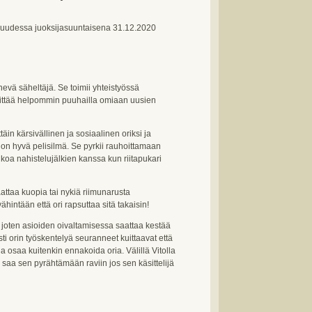
isuudessa juoksijasuuntaisena 31.12.2020
evä säheltäjä. Se toimii yhteistyössä
rittää helpommin puuhailla omiaan uusien
in kärsivällinen ja sosiaalinen oriksi ja
on hyvä pelisilmä. Se pyrkii rauhoittamaan
ulkoa nahistelujälkien kanssa kun riitapukari
attaa kuopia tai nykiä riimunarusta
intään että ori rapsuttaa sitä takaisin!
, joten asioiden oivaltamisessa saattaa kestää
sti orin työskentelyä seuranneet kuittaavat että
a osaa kuitenkin ennakoida oria. Välillä Vitolla
u saa sen pyrähtämään raviin jos sen käsittelijä