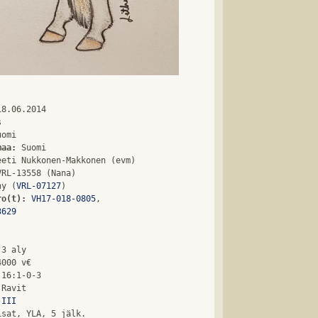
maa:
hy (
VRL-07127
ro(t):
VH17-018-0805
3629
3 aly

000 v€

-III