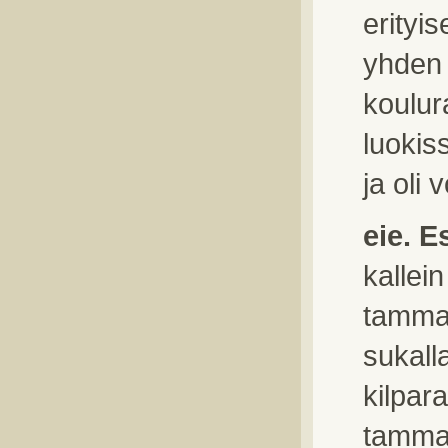
erityis
yhden 
koulur
luokis
ja oli
eie. E
kallei
tamma 
sukall
kilpar
tamma