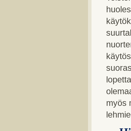
huoles
käytök
suurta
nuort
käytös
suoras
lopett
olemaa
myös m
lehmie