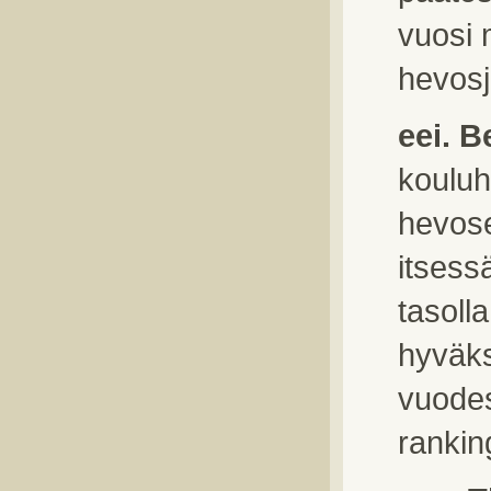
vuosi 
hevosj
eei. B
kouluh
hevose
itsess
tasolla
hyväks
vuodes
ranking