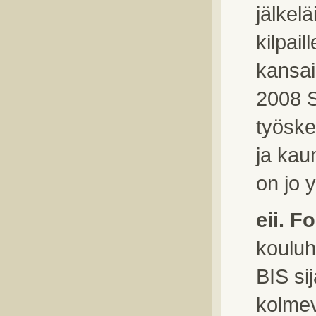
jälkelä
kilpai
kansain
2008 S
työske
ja kaun
on jo y
eii. F
kouluh
BIS si
kolmev