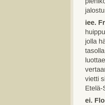
pienik
jalostu
iee. F
huippu
jolla h
tasolla
luotta
vertaa
vietti
Etelä-
ei. Fl