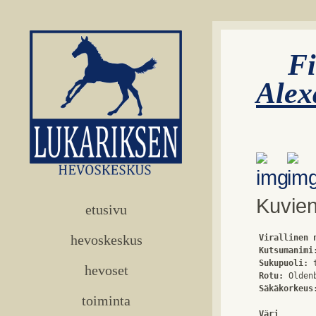
F
Alex
Kuvien
etusivu
hevoskeskus
Virallinen 
Kutsumanimi
Sukupuoli:
hevoset
Rotu:
Säkäkorkeus
toiminta
Väri