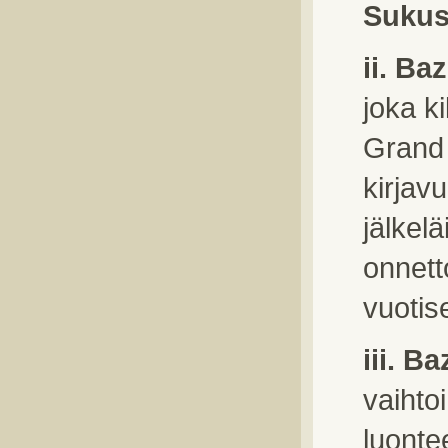
Sukus
ii. B
joka k
Grand P
kirjavu
jälkel
onnett
vuotis
iii. B
vaihto
luonte