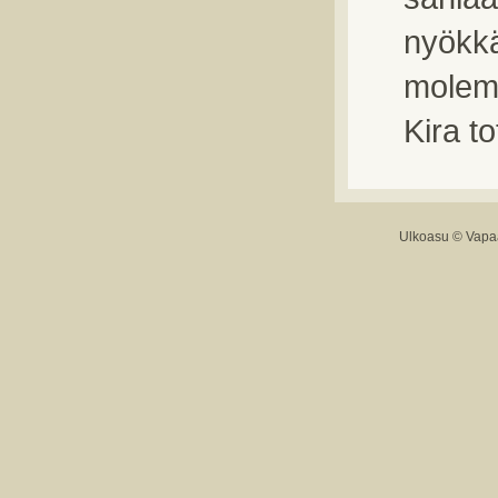
nyökkä
molemmi
Kira t
Ulkoasu ©
Vapaa