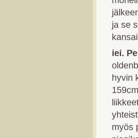
jälkee
ja se 
kansai
iei. P
oldenb
hyvin k
159cm,
liikke
yhteis
myös p