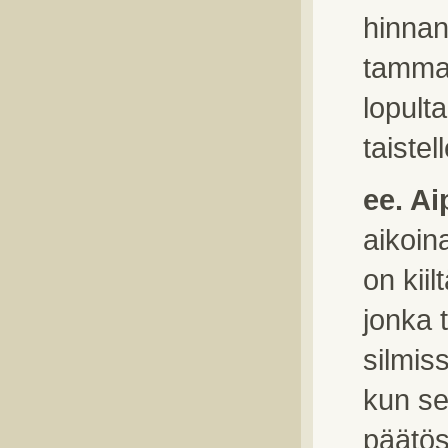
hinnan
tamman
lopult
taiste
ee. Ai
aikoin
on kii
jonka 
silmis
kun se
päätös