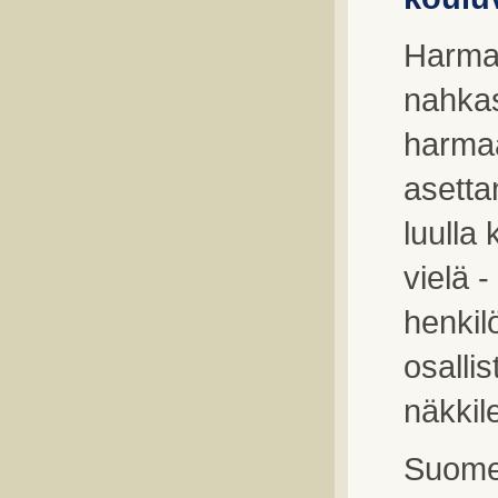
Harmai
nahkas
harmaa
asetta
luulla
vielä 
henkil
osallis
näkkile
Suome