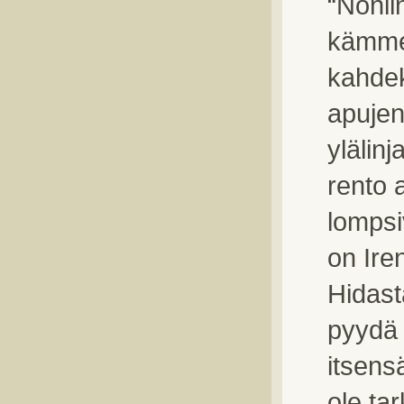
“Noniin
kämmen
kahdek
apujen
ylälin
rento 
lompsi
on Iren
Hidast
pyydä 
itsens
ole tar