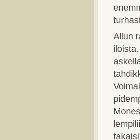
enemmä
turhas
Allun 
iloist
askell
tahdik
Voimak
pidem
Monest
lempil
takais