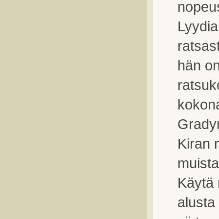
nopeusk
Lyydia
ratsas
hän on
ratsuk
kokona
Gradyn
Kiran 
muista
Käytä n
alusta 