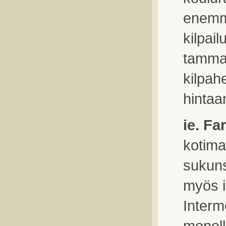
enemmä
kilpail
tamman
kilpah
hintaa
ie. Fa
kotima
sukuns
myös i
Interm
monell