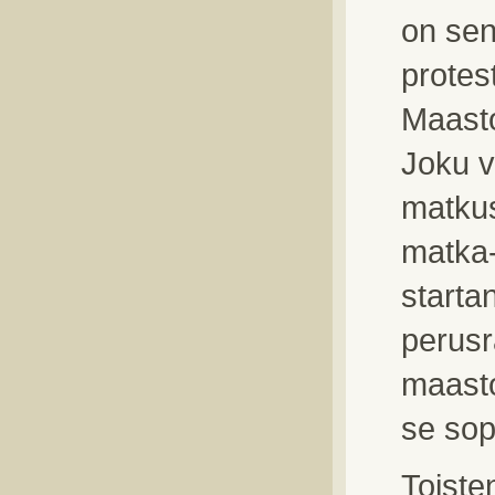
on sen
protes
Maasto
Joku v
matkus
matka-
starta
perusr
maasto
se sop
Toiste