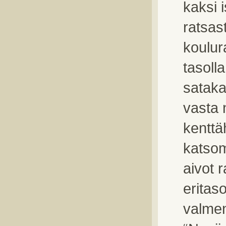
kaksi i
ratsas
koulura
tasoll
sataka
vasta 
kenttä
katsom
aivot 
eritas
valme