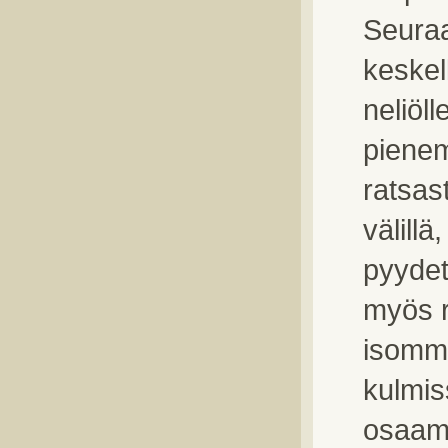
Seuraa
keskel
neliöl
pienem
ratsas
välill
pyydet
myös r
isomma
kulmis
osaami