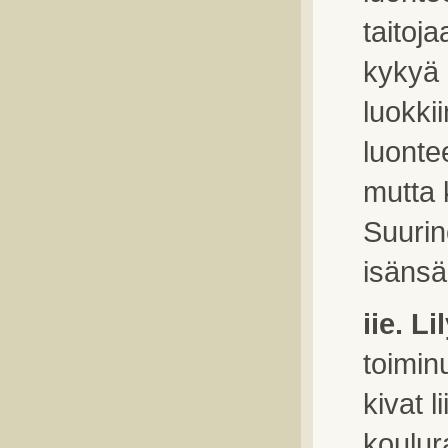
taitoja
kykyä o
luokki
luonte
mutta 
Suurin
isänsä
iie. L
toimin
kivat l
koulur