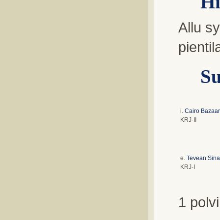
Hi
Allu s
pienti
Su
i.
Cairo Bazaar
KRJ-II
e.
Tevean Sina
KRJ-I
1 polv