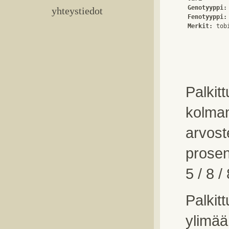
Genotyyppi:
yhteystiedot
Fenotyyppi:
Merkit:
Palkit
kolma
arvost
prosent
5 / 8 
Palkit
ylimää