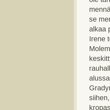
mennää
se men
alkaa 
Irene 
Molemp
keskitt
rauhall
alussa
Gradyn
siihen
kropas