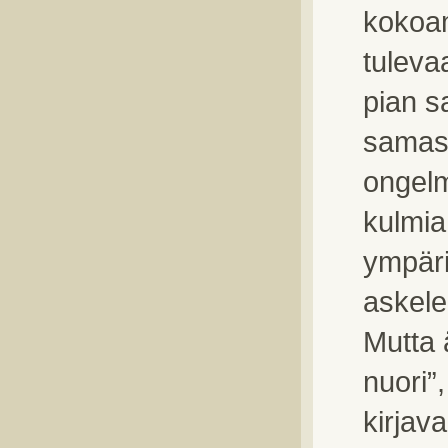
kokoam
tuleva
pian s
samas
ongelm
kulmia
ympäri.
askele
Mutta ä
nuori”
kirjav