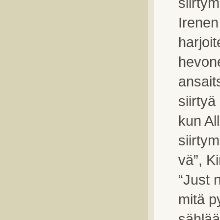
siirtym
Irenen
harjoi
hevone
ansait
siirty
kun Al
siirtym
vä”, K
“Just 
mitä p
sählää