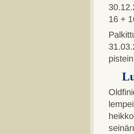
30.12.
16 + 1
Palkit
31.03
pistei
L
Oldfin
lempei
heikko
seinär