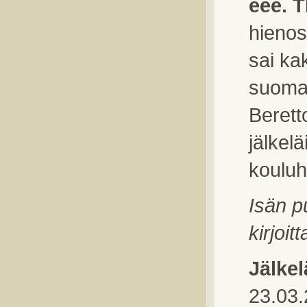
eee. T
hienos
sai kak
suomal
Berett
jälkelä
kouluh
Isän p
kirjoit
Jälkel
23.03.