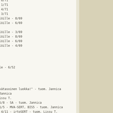
6/71

1/71

4/71

3/71

öille - 8/69

öille - 6/69

öille - 3/69

öille - 8/69

öille - 6/69

vätasoinen luokka!" - tuom. Jannica 

annica 

ssu T.

5/8 - SA - tuom. Jannica

1/5 - MVA-SERT, BIS5 - tuom. Jannica

 4/11 - irtoSERT - tuom. Lissu T.
