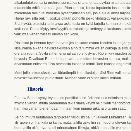
aikataulutuksensa ja preferenssinsä jos siltä unohtaa pyytää mitä haluta
muutenkin erittäin tärkeää juuri Rion kanssa, koska loputonta tasatahtista p
mielellään raviin tai hidastaa pysähtymiseen asti, jos ajaja ei anna tarpe
Hieno ravi sillä onkin. Joskus ollaan pohdittu josko yhdistetty valjakkoaj
Sitä hyvää, elastista ja ilmavaa askellusta on kyllä tarjolla kunhan ei n
taskussa. Riolta löytyy kestävyyttä maratoniin ja ketteryyttä tarkkuuskok
vaikuttaa vähän tylsästi olevan sen koko.
Rio kisaa ja treenaa hyvin harvoin jos koskaan osana kahden tai neljän pon
kisauransa aikana heviskeskuksen ainoita tummia welsh cob:eja ja siksi et
oreja ja ruunia. Syytä siihen ei sinällään ole löytynyt. Rio ei käy muiden 
hevosia. Tavallaan Rio on helppo tarhata muiden hevosten kanssa, mutt
arvioimaan erikseen. Osa hevosista toisaalta toimii Rion kanssa ongelmitt
Moni jolle uskomukset ovat tärkeämpiä kuin tilastot jättäisi Rion valitsema
hevoskeskuksessa puolestaan. Kunhan vaan ei sitten kävisi mitään.
Historia
Eiddew Seiriol syntyi Ivycreekin ponitilalla Iso-Britanniassa erikoisen ma
myyntiä varten, mutta pandemian takia tilalla käynti oli pitkälti mahdotonta.
harmiksi vähän pienempään hintaan kuin muuna aikana oltaisiin saatu.
Seiriol muutti muutaman tarjouksen tarjouskilpailun jälkeen Lukariksen
yli rajojen oli hankala ja kallis, mutta tallilla uskottiin sen lopulta olevan 
huomattiin että orivarsa oli erinomainen liikkuja, ehkä jopa tallin welspon