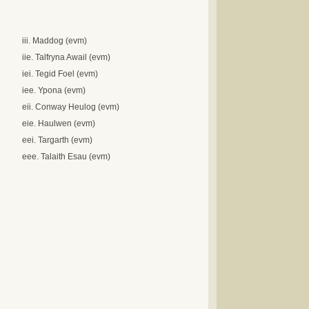
iii. Maddog (evm)
iie. Talfryna Awail (evm)
iei. Tegid Foel (evm)
iee. Ypona (evm)
eii. Conway Heulog (evm)
eie. Haulwen (evm)
eei. Targarth (evm)
eee. Talaith Esau (evm)