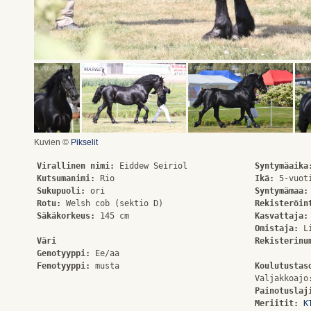
Kuvien ©
Pikselit
Virallinen nimi:
Syntymäaika
Kutsumanimi:
Ikä:
Sukupuoli:
Syntymämaa:
Rotu:
Rekisteröin
Säkäkorkeus:
 145 cm

Kasvattaja:
Omistaja:
 L
Väri
Rekisterinu
Genotyyppi:
Fenotyyppi:
Koulutustas
Painotuslaj
Meriitit:
K