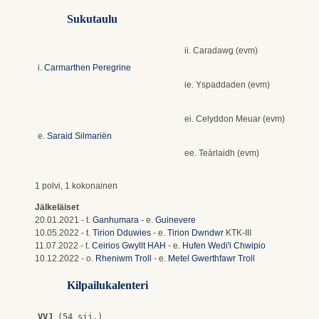
Sukutaulu
ii. Caradawg (evm)
i.
Carmarthen Peregrine
ie. Yspaddaden (evm)
ei. Celyddon Meuar (evm)
e.
Saraid Silmariën
ee. Teàrlaidh (evm)
1 polvi, 1 kokonainen
Jälkeläiset
20.01.2021 - t.
Ganhumara
- e.
Guinevere
10.05.2022 - t.
Tirion Dduwies
- e.
Tirion Dwndwr
KTK-III
11.07.2022 - t.
Ceirios Gwyllt HAH
- e.
Hufen Wedi'i Chwipio
10.12.2022 - o.
Rheniwm Troll
- e.
Metel Gwerthfawr Troll
Kilpailukalenteri
VVJ
 (54 sij.)
