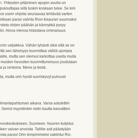
an. Yhteyden pitäminen apujen avulla on
uksuttajaa siitä tuskin koskaan tulee. Se kirii
eksi usein ohjeita seuraavaa tehtävää varten.
o olikaan paras valinta Rion kisauran suunnaksi.
ukahdeta ohjien päähän ja kännykkä pysyy
eisiin. Ainoa menoa hidastava ominaisuus
in valjakkoa. Vähän tylsästi siksi että se on
tä sen läheisyys kuormittaa välillä ujompia
päälle, mutta sen olemus karkottaa useita muita
a muiden hevosten kuormittuneisuus joudutaan
a ja rentoina. Mene ja tiedä.
tta, mutta orin hyvät suoriskyvyt puhuvat
ailmantapahtuman aikana. Varsa astutettiin
 Seiriol myyntiinkin netin kautta kasvattien
 Hevoskeskukseen, Suomeen. Nuoren kuljetus
kaiken vaivan arvoista. Tallille asti päästyään
eista paras! Orin lempinimeksi vakiintui Rio.