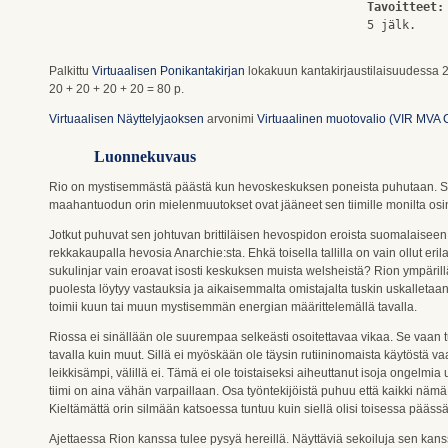
Tavoitteet:
Palkittu
Virtuaalisen Ponikantakirjan
lokakuun kantakirjaustilaisuudessa 
20 + 20 + 20 + 20 = 80 p.
Virtuaalisen Näyttelyjaoksen
arvonimi
Virtuaalinen muotovalio (VIR MVA
Luonnekuvaus
Rio on mystisemmästä päästä kun hevoskeskuksen poneista puhutaan. Sillä
maahantuodun orin mielenmuutokset ovat jääneet sen tiimille monilta osin
Jotkut puhuvat sen johtuvan brittiläisen hevospidon eroista suomalaise
rekkakaupalla hevosia Anarchie:sta. Ehkä toisella tallilla on vain ollut e
sukulinjar vain eroavat isosti keskuksen muista welsheistä? Rion ympärillä
puolesta löytyy vastauksia ja aikaisemmalta omistajalta tuskin uskalletaa
toimii kuun tai muun mystisemmän energian määrittelemällä tavalla.
Riossa ei sinällään ole suurempaa selkeästi osoitettavaa vikaa. Se vaan 
tavalla kuin muut. Sillä ei myöskään ole täysin rutiininomaista käytöstä vaa
leikkisämpi, välillä ei. Tämä ei ole toistaiseksi aiheuttanut isoja ongelmi
tiimi on aina vähän varpaillaan. Osa työntekijöistä puhuu että kaikki nämä
Kieltämättä orin silmään katsoessa tuntuu kuin siellä olisi toisessa päässä..
Ajettaessa Rion kanssa tulee pysyä hereillä. Näyttäviä sekoiluja sen kans