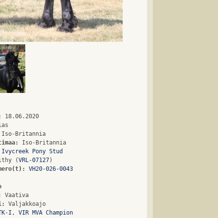
:
timaa:
Ivycreek Pony Stud
ithy (
VRL-07127
mero(t):
VH20-026-0043
o
i:
TK-I
, 
VIR MVA Champion