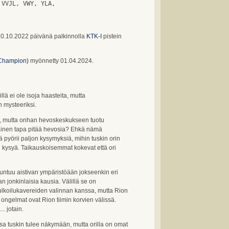
 VVJL, VWY, YLA,

20.10.2022 päivänä palkinnolla
KTK-I
pistein
 Champion)
myönnetty 01.04.2024.
 ei ole isoja haasteita, mutta
 mysteeriksi.
en, mutta onhan hevoskeskukseen tuotu
rilainen tapa pitää hevosia? Ehkä nämä
 pyörii paljon kysymyksiä, mihin tuskin orin
n kysyä. Taikauskoisemmat kokevat että ori
tuntuu aistivan ympäristöään jokseenkin eri
n jonkinlaisia kausia. Välillä se on
a ulkoilukavereiden valinnan kanssa, mutta Rion
 ongelmat ovat Rion tiimin korvien välissä.
. jotain.
sa tuskin tulee näkymään, mutta orilla on omat